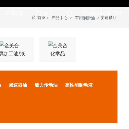
招商加盟
美合科技
400-8238-098
首页
变速箱油
产品中心
车用润滑油
属加工油/液
化学品
油
减速器油
液力传动油
高性能制动液