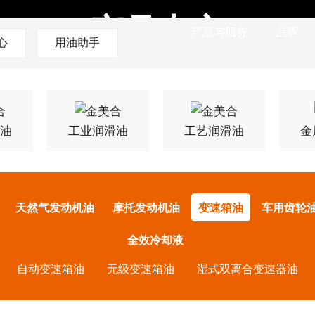
产品中心
产品与服务
品牌
心
用油助手
油
工业润滑油
工艺润滑油
金
天然气发动机油
摩托发动机油
变速箱油
车用齿轮
全效冷却液
自动变速箱油
无级变速箱油
湿式双离合变速器油